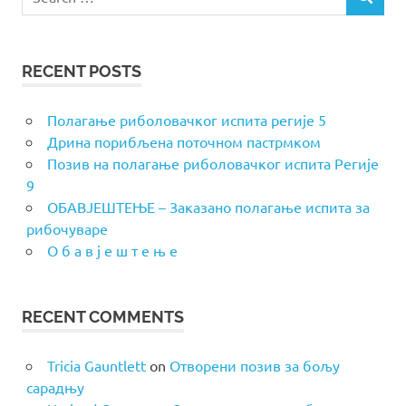
SEARCH
for:
RECENT POSTS
Полагање риболовачког испита регије 5
Дрина порибљена поточном пастрмком
Позив на полагање риболовачког испита Регије
9
ОБАВЈЕШТЕЊЕ – Заказано полагање испита за
рибочуваре
О б а в ј е ш т е њ е
RECENT COMMENTS
Tricia Gauntlett
on
Отворени позив за бољу
сарадњу