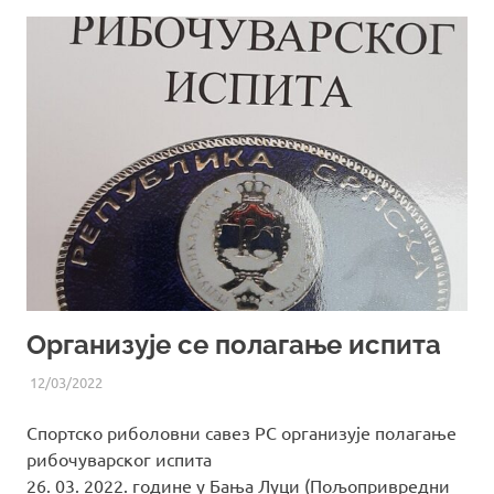
Организује се полагање испита
12/03/2022
UREDNIK
ВИЈЕСТИ ИЗ СРС РС
Спортско риболовни савез РС организује полагање
рибочуварског испита
26. 03. 2022. године у Бања Луци (Пољопривредни