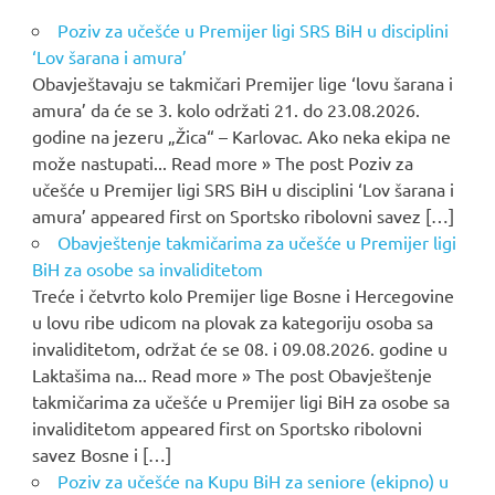
Poziv za učešće u Premijer ligi SRS BiH u disciplini
‘Lov šarana i amura’
Obavještavaju se takmičari Premijer lige ‘lovu šarana i
amura’ da će se 3. kolo održati 21. do 23.08.2026.
godine na jezeru „Žica“ – Karlovac. Ako neka ekipa ne
može nastupati... Read more » The post Poziv za
učešće u Premijer ligi SRS BiH u disciplini ‘Lov šarana i
amura’ appeared first on Sportsko ribolovni savez […]
Obavještenje takmičarima za učešće u Premijer ligi
BiH za osobe sa invaliditetom
Treće i četvrto kolo Premijer lige Bosne i Hercegovine
u lovu ribe udicom na plovak za kategoriju osoba sa
invaliditetom, održat će se 08. i 09.08.2026. godine u
Laktašima na... Read more » The post Obavještenje
takmičarima za učešće u Premijer ligi BiH za osobe sa
invaliditetom appeared first on Sportsko ribolovni
savez Bosne i […]
Poziv za učešće na Kupu BiH za seniore (ekipno) u