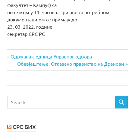
факултет – Kампус) са
почетком у 11. часова. Пријаве са потребном
документацијом се примају до
23. 03. 2022. године.
секретар СРС РС
Previous
Post
Oдржана сједница Управног одбора
Post:
Next
Обавјештење: Отказано првенство на Дренови
navigation
Post:
Search
SEARCH
for:
СРС БИХ