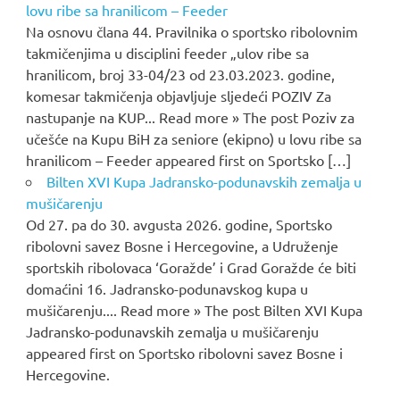
lovu ribe sa hranilicom – Feeder
Na osnovu člana 44. Pravilnika o sportsko ribolovnim
takmičenjima u disciplini feeder „ulov ribe sa
hranilicom, broj 33-04/23 od 23.03.2023. godine,
komesar takmičenja objavljuje sljedeći POZIV Za
nastupanje na KUP... Read more » The post Poziv za
učešće na Kupu BiH za seniore (ekipno) u lovu ribe sa
hranilicom – Feeder appeared first on Sportsko […]
Bilten XVI Kupa Jadransko-podunavskih zemalja u
mušičarenju
Od 27. pa do 30. avgusta 2026. godine, Sportsko
ribolovni savez Bosne i Hercegovine, a Udruženje
sportskih ribolovaca ‘Goražde’ i Grad Goražde će biti
domaćini 16. Jadransko-podunavskog kupa u
mušičarenju.... Read more » The post Bilten XVI Kupa
Jadransko-podunavskih zemalja u mušičarenju
appeared first on Sportsko ribolovni savez Bosne i
Hercegovine.