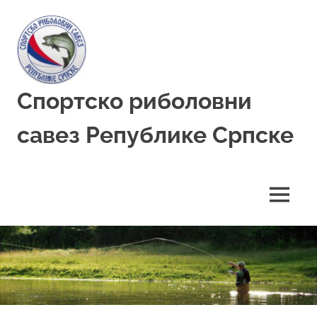
Skip
to
content
Спортско риболовни
савез Републике Српске
MENU