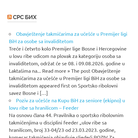
СРС БИХ
Obavještenje takmičarima za učešće u Premijer ligi
BiH za osobe sa invaliditetom
Treće i četvrto kolo Premijer lige Bosne i Hercegovine
u lovu ribe udicom na plovak za kategoriju osoba sa
invaliditetom, održat će se 08. i 09.08.2026. godine u
Laktašima na... Read more » The post Obavještenje
takmičarima za učešće u Premijer ligi BiH za osobe sa
invaliditetom appeared first on Sportsko ribolovni
savez Bosne i […]
Poziv za učešće na Kupu BiH za seniore (ekipno) u
lovu ribe sa hranilicom – Feeder
Na osnovu člana 44. Pravilnika o sportsko ribolovnim
takmičenjima u disciplini feeder „ulov ribe sa
hranilicom, broj 33-04/23 od 23.03.2023. godine,
komesar takmičenja objavljuje sljedeći POZIV Za