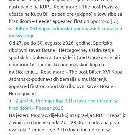
nastupanje na KUP... Read more » The post Poziv za
učešće na Kupu BiH za seniore (ekipno) u lovu ribe sa
hranilicom – Feeder appeared first on Sportsko […]
Bilten XVI Kupa Jadransko-podunavskih zemalja u
mušičarenju
Od 27. pa do 30. avgusta 2026. godine, Sportsko
ribolovni savez Bosne i Hercegovine, a Udruženje
sportskih ribolovaca ‘Goražde’ i Grad Goražde će biti
domaćini 16. Jadransko-podunavskog kupa u
mušičarenju.... Read more » The post Bilten XVI Kupa
Jadransko-podunavskih zemalja u mušičarenju
appeared first on Sportsko ribolovni savez Bosne i
Hercegovine.
Započela Premijer liga BiH u lovu ribe udicom sa
hranilicom – Feeder 2026
Na jezeru Modrac, dijelu kojim upravlja SRD “Mrena” iz
Živinica, u dane vikenda 27. i 28.06. su održana prva
dva kola Premijer lige BiH u lovu ribe udicom sa