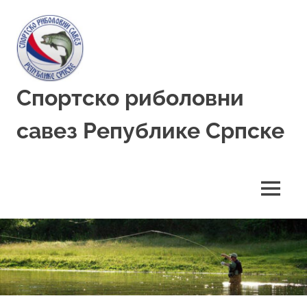
Skip
to
content
Спортско риболовни
савез Републике Српске
MENU