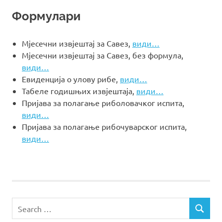
Формулари
Мјесечни извјештај за Савез,
види…
Мјесечни извјештај за Савез, без формула,
види…
Евиденција о улову рибе,
види…
Табеле годишњих извјештаја,
види…
Пријава за полагање риболовачког испита,
види…
Пријава за полагање рибочуварског испита,
види…
Search
SEARCH
for: