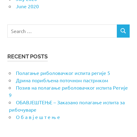
June 2020
Search
SEARCH
for:
RECENT POSTS
Полагање риболовачког испита регије 5
Дрина порибљена поточном пастрмком
Позив на полагање риболовачког испита Регије
9
ОБАВЈЕШТЕЊЕ – Заказано полагање испита за
рибочуваре
О б а в ј е ш т е њ е