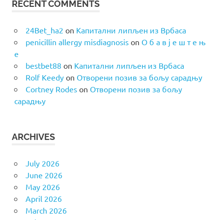
RECENT COMMENTS
24Bet_ha2
on
Капитални липљен из Врбаса
penicillin allergy misdiagnosis
on
О б а в ј е ш т е њ
е
bestbet88
on
Капитални липљен из Врбаса
Rolf Keedy
on
Отворени позив за бољу сарадњу
Cortney Rodes
on
Отворени позив за бољу
сарадњу
ARCHIVES
July 2026
June 2026
May 2026
April 2026
March 2026