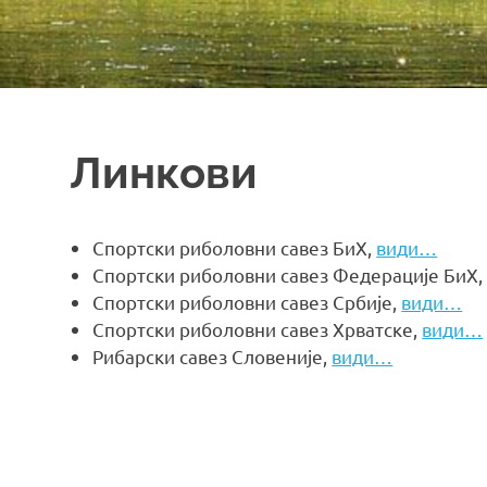
Линкови
Спортски риболовни савез БиХ,
види…
Спортски риболовни савез Федерације БиХ
Спортски риболовни савез Србије,
види…
Спортски риболовни савез Хрватске,
види…
Рибарски савез Словеније,
види…