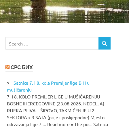
Search
SEARCH
for:
СРС БИХ
Satnica 7. i 8. kola Premijer lige BiH u
mušičarenju
7. i 8. KOLO PREMIJER LIGE U MUŠIČARENJU
BOSNE IHERCEGOVINE (23.08.2026. NEDELJA)
RIJEKA PLIVA – ŠIPOVO, TAKMIČENJE U 2
SEKTORA x 3 SATA (prije i poslijepodne) Mjesto
održavanja lige 7.... Read more » The post Satnica