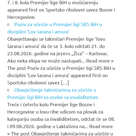
7. i 8. kola Premijer lige BiH u mušičarenju
appeared first on Sportsko ribolovni savez Bosne i
Hercegovine.
Poziv za učešće u Premijer ligi SRS BiH u
disciplini ‘Lov šarana i amura’
Obavještavaju se takmičari Premijer lige ‘lovu
šarana i amura’ da će se 3. kolo održati 21. do
23.08.2026. godine na jezeru „Žica“ – Karlovac.
Ako neka ekipa ne može nastupati... Read more »
The post Poziv za učešće u Premijer ligi SRS BiH u
disciplini ‘Lov šarana i amura’ appeared first on
Sportsko ribolovni savez […]
Obavještenje takmičarima za učešće u
Premijer ligi BiH za osobe sa invaliditetom
Treće i četvrto kolo Premijer lige Bosne i
Hercegovine u lovu ribe udicom na plovak za
kategoriju osoba sa invaliditetom, održat će se 08.
i 09.08.2026. godine u Laktašima na... Read more
» The post Obavještenje takmičarima za učešće u