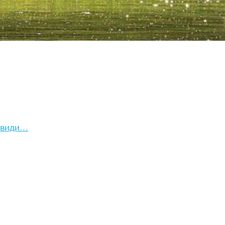
,
види…