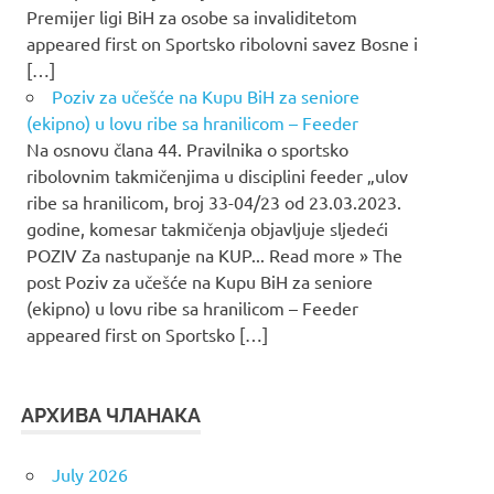
Premijer ligi BiH za osobe sa invaliditetom
appeared first on Sportsko ribolovni savez Bosne i
[…]
Poziv za učešće na Kupu BiH za seniore
(ekipno) u lovu ribe sa hranilicom – Feeder
Na osnovu člana 44. Pravilnika o sportsko
ribolovnim takmičenjima u disciplini feeder „ulov
ribe sa hranilicom, broj 33-04/23 od 23.03.2023.
godine, komesar takmičenja objavljuje sljedeći
POZIV Za nastupanje na KUP... Read more » The
post Poziv za učešće na Kupu BiH za seniore
(ekipno) u lovu ribe sa hranilicom – Feeder
appeared first on Sportsko […]
АРХИВА ЧЛАНАКА
July 2026