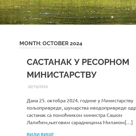
MONTH:
OCTOBER 2024
САСТАНАК У РЕСОРНОМ
МИНИСТАРСТВУ
30/10/2024
UREDNIK
ВИЈЕСТИ ИЗ СРС РС
Дана 25. октобра 2024. године у Министарству
пољопривреде, шумарства иводопривреде одр
састанак са помоћником министра Сашом
Лалићем,његовим сарадницима Миланом[…]
ВИДИ ВИШЕ