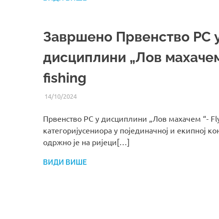
Завршено Првенство РС 
дисциплини „Лов махачем 
fishing
14/10/2024
UREDNIK
ВИЈЕСТИ ИЗ СРС РС
Првенство РС у дисциплини „Лов махачем “- Fly 
категоријусениора у појединачној и екипној ко
одржно је на ријеци[…]
ВИДИ ВИШЕ