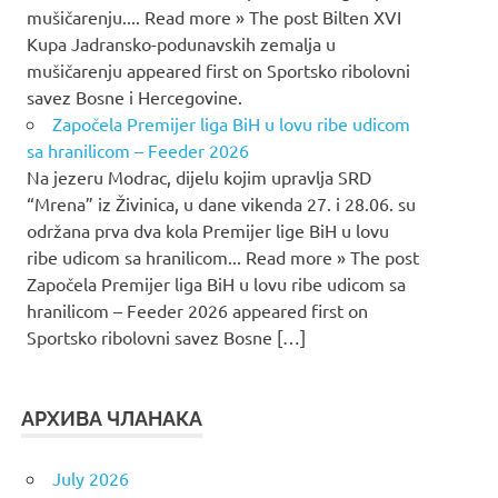
mušičarenju.... Read more » The post Bilten XVI
Kupa Jadransko-podunavskih zemalja u
mušičarenju appeared first on Sportsko ribolovni
savez Bosne i Hercegovine.
Započela Premijer liga BiH u lovu ribe udicom
sa hranilicom – Feeder 2026
Na jezeru Modrac, dijelu kojim upravlja SRD
“Mrena” iz Živinica, u dane vikenda 27. i 28.06. su
održana prva dva kola Premijer lige BiH u lovu
ribe udicom sa hranilicom... Read more » The post
Započela Premijer liga BiH u lovu ribe udicom sa
hranilicom – Feeder 2026 appeared first on
Sportsko ribolovni savez Bosne […]
АРХИВА ЧЛАНАКА
July 2026