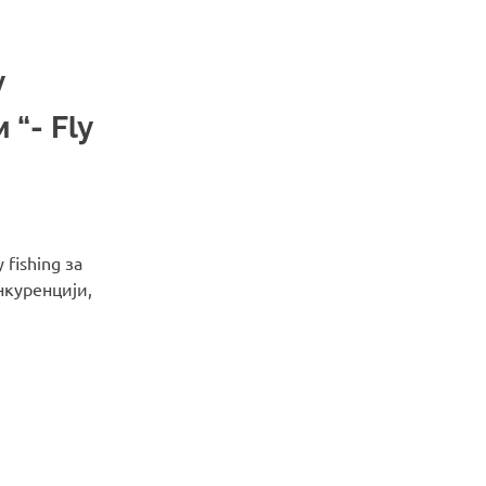
у
“- Fly
fishing за
нкуренцији,