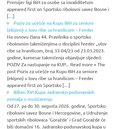
Premijer ligi BiH za osobe sa invaliditetom
appeared first on Sportsko ribolovni savez Bosne i
[…]
Poziv za učešće na Kupu BiH za seniore
(ekipno) u lovu ribe sa hranilicom – Feeder
Na osnovu člana 44. Pravilnika o sportsko
ribolovnim takmičenjima u disciplini feeder „ulov
ribe sa hranilicom, broj 33-04/23 od 23.03.2023.
godine, komesar takmičenja objavljuje sljedeći
POZIV Za nastupanje na KUP... Read more » The
post Poziv za učešće na Kupu BiH za seniore
(ekipno) u lovu ribe sa hranilicom – Feeder
appeared first on Sportsko […]
Bilten XVI Kupa Jadransko-podunavskih
zemalja u mušičarenju
Od 27. pa do 30. avgusta 2026. godine, Sportsko
ribolovni savez Bosne i Hercegovine, a Udruženje
sportskih ribolovaca ‘Goražde’ i Grad Goražde će
biti domaćini 16. Jadransko-podunavskog kupa u