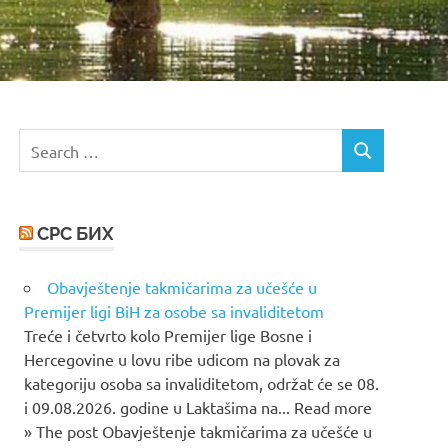
Search
SEARCH
for:
СРС БИХ
Obavještenje takmičarima za učešće u
Premijer ligi BiH za osobe sa invaliditetom
Treće i četvrto kolo Premijer lige Bosne i
Hercegovine u lovu ribe udicom na plovak za
kategoriju osoba sa invaliditetom, održat će se 08.
i 09.08.2026. godine u Laktašima na... Read more
» The post Obavještenje takmičarima za učešće u