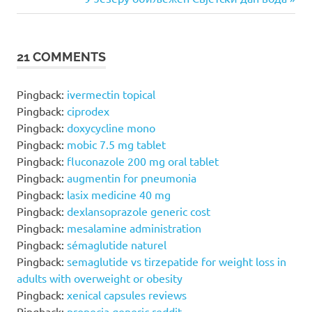
navigation
Post:
21 COMMENTS
Pingback:
ivermectin topical
Pingback:
ciprodex
Pingback:
doxycycline mono
Pingback:
mobic 7.5 mg tablet
Pingback:
fluconazole 200 mg oral tablet
Pingback:
augmentin for pneumonia
Pingback:
lasix medicine 40 mg
Pingback:
dexlansoprazole generic cost
Pingback:
mesalamine administration
Pingback:
sémaglutide naturel
Pingback:
semaglutide vs tirzepatide for weight loss in
adults with overweight or obesity
Pingback:
xenical capsules reviews
Pingback:
propecia generic reddit