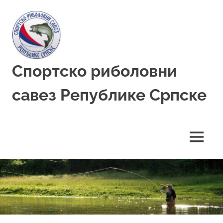
Skip
to
content
Спортско риболовни
савез Републике Српске
MENU