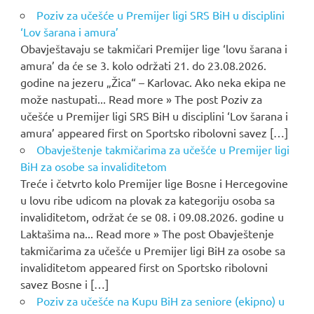
Poziv za učešće u Premijer ligi SRS BiH u disciplini
‘Lov šarana i amura’
Obavještavaju se takmičari Premijer lige ‘lovu šarana i
amura’ da će se 3. kolo održati 21. do 23.08.2026.
godine na jezeru „Žica“ – Karlovac. Ako neka ekipa ne
može nastupati... Read more » The post Poziv za
učešće u Premijer ligi SRS BiH u disciplini ‘Lov šarana i
amura’ appeared first on Sportsko ribolovni savez […]
Obavještenje takmičarima za učešće u Premijer ligi
BiH za osobe sa invaliditetom
Treće i četvrto kolo Premijer lige Bosne i Hercegovine
u lovu ribe udicom na plovak za kategoriju osoba sa
invaliditetom, održat će se 08. i 09.08.2026. godine u
Laktašima na... Read more » The post Obavještenje
takmičarima za učešće u Premijer ligi BiH za osobe sa
invaliditetom appeared first on Sportsko ribolovni
savez Bosne i […]
Poziv za učešće na Kupu BiH za seniore (ekipno) u