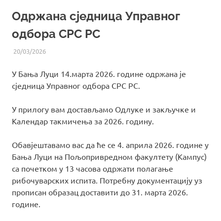
Одржана сједница Управног
одбора СРС РС
20/03/2026
UREDNIK
ВИЈЕСТИ ИЗ СРС РС
У Бања Луци 14.марта 2026. године одржана је
сједница Управног одбора СРС РС.
У прилогу вам достављамо Одлуке и закључке и
Календар такмичења за 2026. годину.
Обавјештавамо вас да ће се 4. априла 2026. године у
Бања Луци на Пољопривредном факултету (Кампус)
са почетком у 13 часова одржати полагање
рибочуварских испита. Потребну документацију уз
прописан образац доставити до 31. марта 2026.
године.