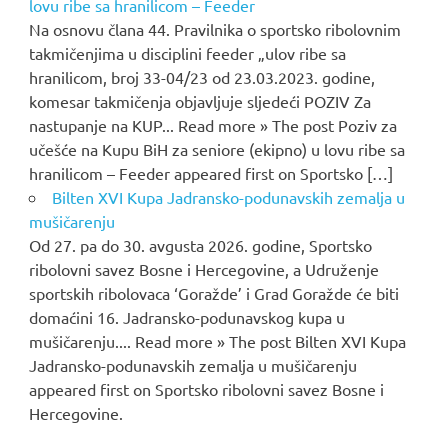
lovu ribe sa hranilicom – Feeder
Na osnovu člana 44. Pravilnika o sportsko ribolovnim
takmičenjima u disciplini feeder „ulov ribe sa
hranilicom, broj 33-04/23 od 23.03.2023. godine,
komesar takmičenja objavljuje sljedeći POZIV Za
nastupanje na KUP... Read more » The post Poziv za
učešće na Kupu BiH za seniore (ekipno) u lovu ribe sa
hranilicom – Feeder appeared first on Sportsko […]
Bilten XVI Kupa Jadransko-podunavskih zemalja u
mušičarenju
Od 27. pa do 30. avgusta 2026. godine, Sportsko
ribolovni savez Bosne i Hercegovine, a Udruženje
sportskih ribolovaca ‘Goražde’ i Grad Goražde će biti
domaćini 16. Jadransko-podunavskog kupa u
mušičarenju.... Read more » The post Bilten XVI Kupa
Jadransko-podunavskih zemalja u mušičarenju
appeared first on Sportsko ribolovni savez Bosne i
Hercegovine.