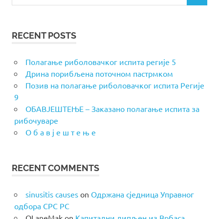
for:
RECENT POSTS
Полагање риболовачког испита регије 5
Дрина порибљена поточном пастрмком
Позив на полагање риболовачког испита Регије
9
ОБАВЈЕШТЕЊЕ – Заказано полагање испита за
рибочуваре
О б а в ј е ш т е њ е
RECENT COMMENTS
sinusitis causes
on
Одржана сједница Управног
одбора СРС РС
OLaneMak
on
Капитални липљен из Врбаса