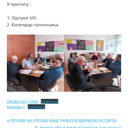
У прилогу:
1. Oдлуке UO
2. Календар талмичања
Odluke-UO-1-2026
Download
kalendar-1
Download
Previous
Post
ПОЗИВ НА ПОЛАГАЊЕ РИБОЛОВАЧКИХ ИСПИТA
Post:
Next
У Језеру обиљежен Свјетски дан вода