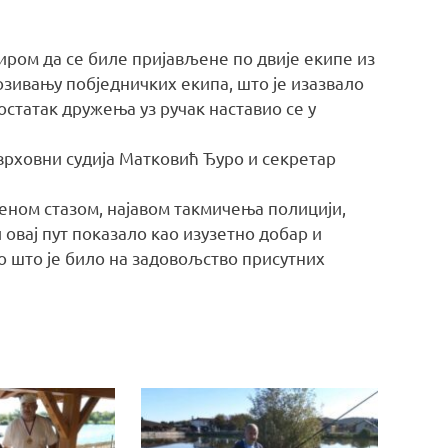
ром да се биле пријављене по двије екипе из
озивању побједничких екипа, што је изазвало
 остатак дружења уз ручак наставио се у
врховни судија Матковић Ђуро и секретар
ом стазом, најавом такмичења полицији,
овај пут показало као изузетно добар и
ло што је било на задовољство присутних