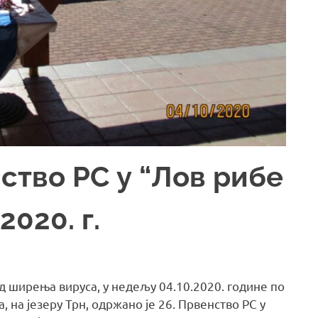
ство РС у “Лов рибе
020. г.
д ширења вируса, у недељу 04.10.2020. године по
 на језеру Трн, одржано је 26. Првенство РС у