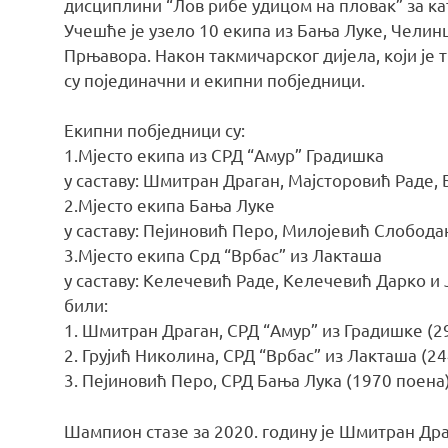
дисциплини “Лов рибе удицом на пловак” за ка
Учешће је узело 10 екипа из Бања Луке, Челин
Прњавора. Након такмичарског дијела, који је 
су појединачни и екипни побједници.
Екипни побједници су:
1.Мјесто екипа из СРД “Амур” Градишка
у саставу: Шмитран Драган, Мајсторовић Раде,
2.Мјесто екипа Бања Луке
у саставу: Пејиновић Перо, Милојевић Слобод
3.Мјесто екипа Срд “Врбас” из Лакташа
у саставу: Келечевић Раде, Келечевић Дарко и
били:
1. Шмитран Драган, СРД “Амур” из Градишке (2
2. Грујић Николина, СРД “Врбас” из Лакташа (2
3. Пејиновић Перо, СРД Бања Лука (1970 поена
Шампион стазе за 2020. годину је Шмитран Дра