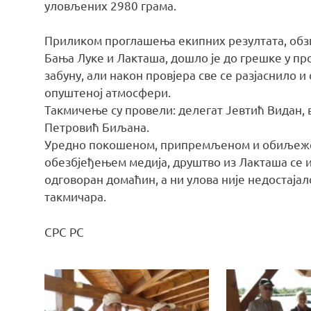
уловљених 2980 грама.
Приликом проглашења екипних резултата, обзи
Бања Луке и Лакташа, дошло је до грешке у пр
забуну, али након провјера све се разјаснило и
опуштеној атмосфери.
Такмичење су провели: делегат Јевтић Видан, 
Петровић Биљана.
Уредно покошеном, припремљеном и обиљежен
обезбјеђењем медија, друштво из Лакташа се и 
одговоран домаћин, а ни улова није недостаја
такмичара.
СРС РС