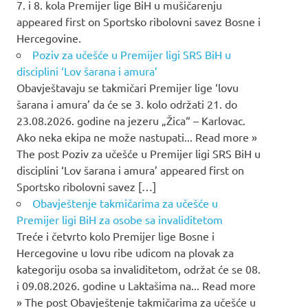
7. i 8. kola Premijer lige BiH u mušičarenju
appeared first on Sportsko ribolovni savez Bosne i
Hercegovine.
Poziv za učešće u Premijer ligi SRS BiH u
disciplini ‘Lov šarana i amura’
Obavještavaju se takmičari Premijer lige ‘lovu
šarana i amura’ da će se 3. kolo održati 21. do
23.08.2026. godine na jezeru „Žica“ – Karlovac.
Ako neka ekipa ne može nastupati... Read more »
The post Poziv za učešće u Premijer ligi SRS BiH u
disciplini ‘Lov šarana i amura’ appeared first on
Sportsko ribolovni savez […]
Obavještenje takmičarima za učešće u
Premijer ligi BiH za osobe sa invaliditetom
Treće i četvrto kolo Premijer lige Bosne i
Hercegovine u lovu ribe udicom na plovak za
kategoriju osoba sa invaliditetom, održat će se 08.
i 09.08.2026. godine u Laktašima na... Read more
» The post Obavještenje takmičarima za učešće u