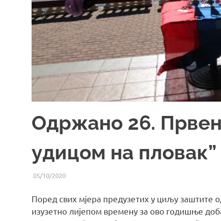
Одржано 26. Првен
удицом на пловак” 2
05/10/2020
UREDNIK
ВИЈЕСТИ ИЗ СРС РС
Поред свих мјера предузетих у циљу заштите о
изузетно лијепом времену за ово годишње доба,