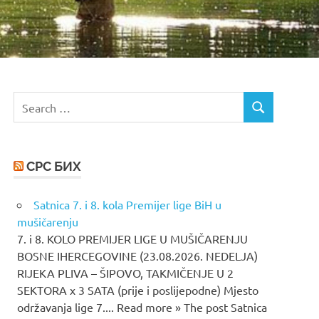
Search
SEARCH
for:
СРС БИХ
Satnica 7. i 8. kola Premijer lige BiH u
mušičarenju
7. i 8. KOLO PREMIJER LIGE U MUŠIČARENJU
BOSNE IHERCEGOVINE (23.08.2026. NEDELJA)
RIJEKA PLIVA – ŠIPOVO, TAKMIČENJE U 2
SEKTORA x 3 SATA (prije i poslijepodne) Mjesto
održavanja lige 7.... Read more » The post Satnica