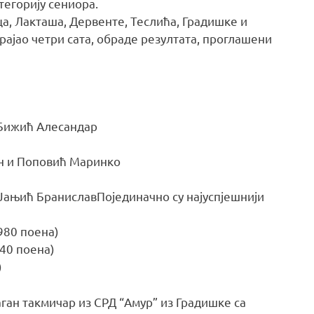
тегорију сениора.
ца, Лакташа, Дервенте, Теслића, Градишке и
трајао четри сата, обраде резултата, проглашени
 Бижић Алесандар
ан и Поповић Маринко
 Јањић БраниславПојединачно су најуспјешнији
980 поена)
440 поена)
)
ган такмичар из СРД “Амур” из Градишке са