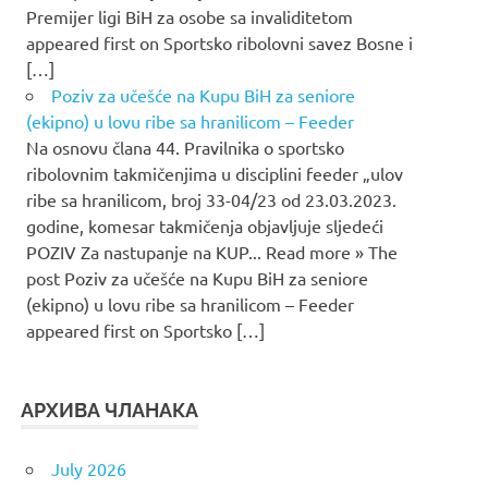
Premijer ligi BiH za osobe sa invaliditetom
appeared first on Sportsko ribolovni savez Bosne i
[…]
Poziv za učešće na Kupu BiH za seniore
(ekipno) u lovu ribe sa hranilicom – Feeder
Na osnovu člana 44. Pravilnika o sportsko
ribolovnim takmičenjima u disciplini feeder „ulov
ribe sa hranilicom, broj 33-04/23 od 23.03.2023.
godine, komesar takmičenja objavljuje sljedeći
POZIV Za nastupanje na KUP... Read more » The
post Poziv za učešće na Kupu BiH za seniore
(ekipno) u lovu ribe sa hranilicom – Feeder
appeared first on Sportsko […]
АРХИВА ЧЛАНАКА
July 2026