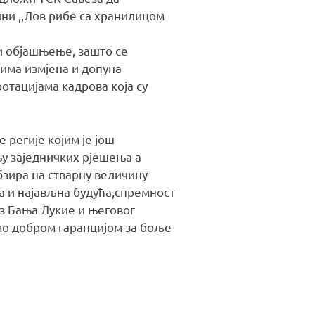
ни ,,Лов рибе са хранилицом
и објашњење, зашто се
има измјена и допуна
отацијама кадрова која су
 регије којим је још
у заједничких рјешења а
зира на стварну величину
а и најављна будућа,спремност
из Бања Лукие и његовог
мо добром гаранцијом за боље