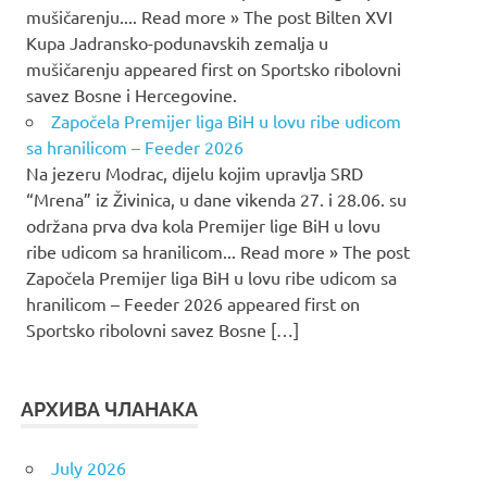
mušičarenju.... Read more » The post Bilten XVI
Kupa Jadransko-podunavskih zemalja u
mušičarenju appeared first on Sportsko ribolovni
savez Bosne i Hercegovine.
Započela Premijer liga BiH u lovu ribe udicom
sa hranilicom – Feeder 2026
Na jezeru Modrac, dijelu kojim upravlja SRD
“Mrena” iz Živinica, u dane vikenda 27. i 28.06. su
održana prva dva kola Premijer lige BiH u lovu
ribe udicom sa hranilicom... Read more » The post
Započela Premijer liga BiH u lovu ribe udicom sa
hranilicom – Feeder 2026 appeared first on
Sportsko ribolovni savez Bosne […]
АРХИВА ЧЛАНАКА
July 2026