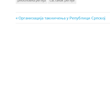
риболовна регија
састанак регије
Previous
Post
Организација такмичења у Републици Српској
Post:
navigation