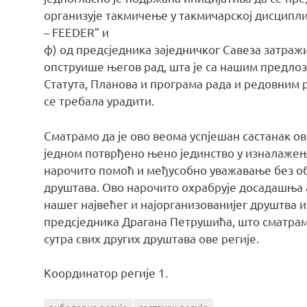
организује такмичење у такмичарској дисципли
– FEEDER” и
ф) од предсједника заједничког Савеза затраж
опструише његов рад, шта је са нашим предлоз
Статута, Планова и програма рада и редовним р
се требала урадити.
Сматрамо да је ово веома успјешан састанак ове
једном потврђено њено јединство у изналажењ
нарочито помоћ и међусобно уважавање без об
друштава. Ово нарочито охрабрује досадашња 
нашег највећег и најорганизованијег друштва 
предсједника Драгана Петрушића, што сматра
сутра свих других друштава ове регије.
Координатор регије 1.