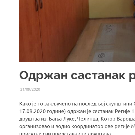
Одржан састанак р
21/09/2020
UREDNIK
ВИЈЕСТИ ИЗ УДРУЖЕЊА
Како је то закључено на последњој скупштини 
17.09.2020 године) одржан је састанак Регије 1.
друштва из: Бања Луке, Челинца, Котор Вароша
организовао и водио координатор ове регије 
присутни сви представници друштава.