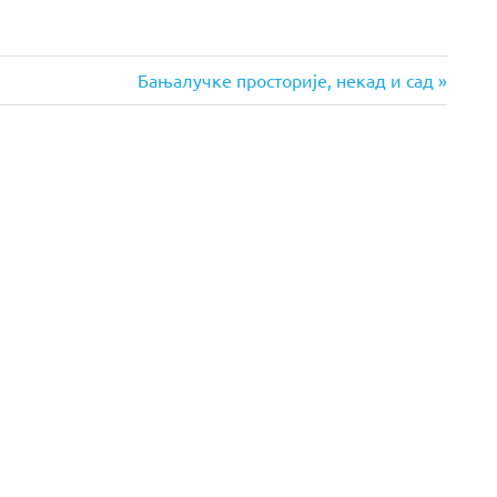
Next
Бањалучке просторије, некад и сад
Post: