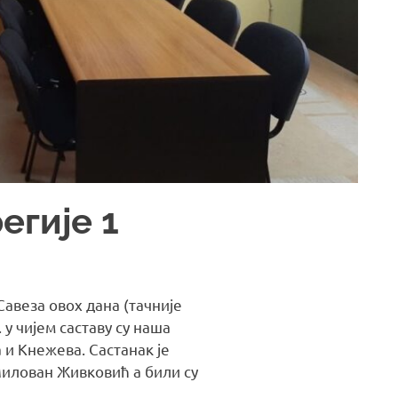
егије 1
Савеза овох дана (тачније
 у чијем саставу су наша
 и Кнежева. Састанак је
Милован Живковић а били су