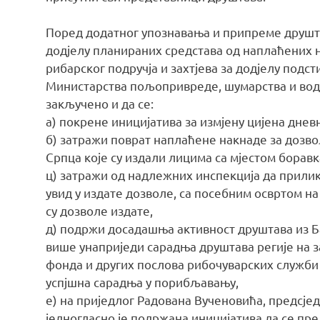
Поред додатног упознавања и припреме друшт
додјелу планираних средстава од наплаћених
рибарског подручја и захтјева за додјелу подст
Министарства пољопривреде, шумарства и водо
закључено и да се:
а) покрене иницијатива за измјену цијена днев
б) затражи поврат наплаћене накнаде за дозв
Српца које су издали лицима са мјестом боравк
ц) затражи од надлежних инспекција да прили
увид у издате дозволе, са посебним освртом на
су дозволе издате,
д) подржи досадашња активност друштава из Б
више унаприједи сарадња друштава регије на 
фонда и других послова рибочуварских служби
успјшна сарадња у порибљавању,
е) на приједлог Радована Вученовића, предсје
једногласно је подржана иницијатива да се пр