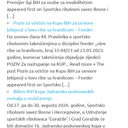
Premijer ligi BiH za osobe sa invaliditetom
appeared first on Sportsko ribolovni savez Bosne i
[…]
Poziv za učešće na Kupu BiH za seniore
(ekipno) u lovu ribe sa hranilicom – Feeder
Na osnovu člana 44. Pravilnika o sportsko
ribolovnim takmičenjima u disciplini feeder „ulov
ribe sa hranilicom, broj 33-04/23 od 23.03.2023.
godine, komesar takmičenja objavljuje sljedeći
POZIV Za nastupanje na KUP... Read more » The
post Poziv za učešće na Kupu BiH za seniore
(ekipno) u lovu ribe sa hranilicom – Feeder
appeared first on Sportsko […]
Bilten XVI Kupa Jadransko-podunavskih
zemalja u mušičarenju
Od 27. pa do 30. avgusta 2026. godine, Sportsko
ribolovni savez Bosne i Hercegovine, a Udruženje
sportskih ribolovaca ‘Goražde’ i Grad Goražde će
biti domaćini 16. Jadransko-podunavskog kupa u