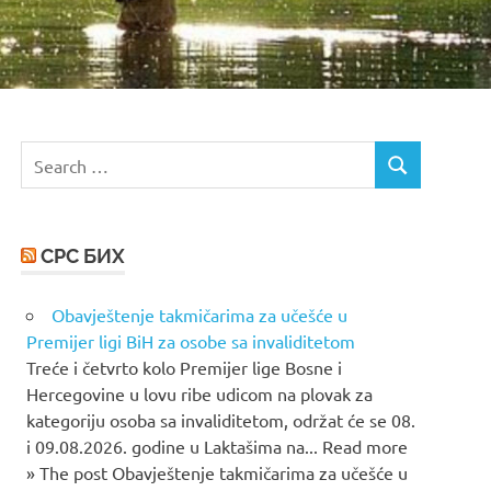
Search
SEARCH
for:
СРС БИХ
Obavještenje takmičarima za učešće u
Premijer ligi BiH za osobe sa invaliditetom
Treće i četvrto kolo Premijer lige Bosne i
Hercegovine u lovu ribe udicom na plovak za
kategoriju osoba sa invaliditetom, održat će se 08.
i 09.08.2026. godine u Laktašima na... Read more
» The post Obavještenje takmičarima za učešće u