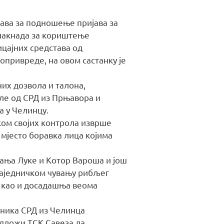
ава за подношење пријава за
 накнада за кориштење
ицајних средстава од
привреде, на овом састанку је
них дозвола и талона,
оле од СРД из Прњавора и
а у Челинцу.
ком својих контрола изврше
 мјесто боравка лица којима
ања Луке и Котор Вароша и још
заједничком чувању рибљег
 као и досадашња веома
дника СРД из Челинца
едложи ТСК Савеза да