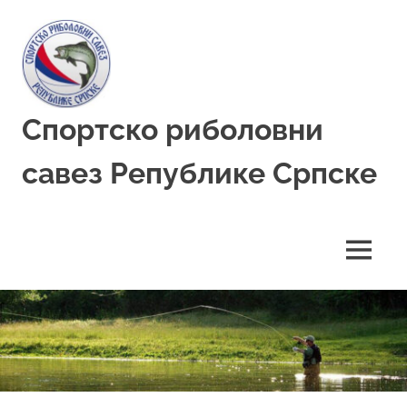
Skip
to
content
Спортско риболовни
савез Републике Српске
MENU