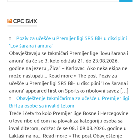
СРС БИХ
Poziv za učešće u Premijer ligi SRS BiH u disciplini
‘Lov šarana i amura’
Obavještavaju se takmičari Premijer lige ‘lovu šarana i
amura’ da će se 3. kolo održati 21. do 23.08.2026.
godine na jezeru „Žica“ – Karlovac. Ako neka ekipa ne
može nastupati... Read more » The post Poziv za
učešće u Premijer ligi SRS BiH u disciplini ‘Lov šarana i
amura’ appeared first on Sportsko ribolovni savez […]
Obavještenje takmičarima za učešće u Premijer ligi
BiH za osobe sa invaliditetom
Treće i četvrto kolo Premijer lige Bosne i Hercegovine
u lovu ribe udicom na plovak za kategoriju osoba sa
invaliditetom, održat će se 08. i 09.08.2026. godine u
Laktašima na... Read more » The post Obavještenje