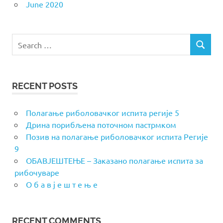
June 2020
Search
SEARCH
for:
RECENT POSTS
Полагање риболовачког испита регије 5
Дрина порибљена поточном пастрмком
Позив на полагање риболовачког испита Регије
9
ОБАВЈЕШТЕЊЕ – Заказано полагање испита за
рибочуваре
О б а в ј е ш т е њ е
RECENT COMMENTS