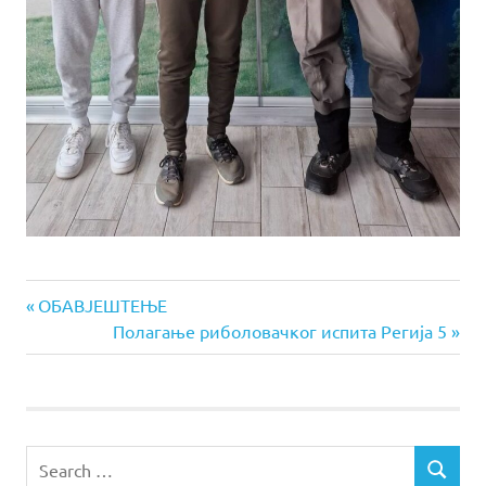
Previous
Post
ОБАВЈЕШТЕЊЕ
Post:
Next
Полагање риболовачког испита Регија 5
navigation
Post:
Search
SEARCH
for: