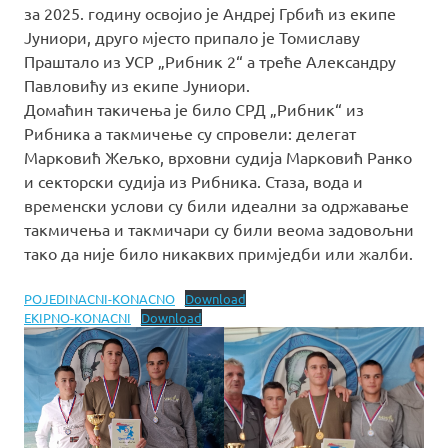
за 2025. годину освојио је Андреј Грбић из екипе
Јуниори, друго мјесто припало је Томиславу
Праштало из УСР „Рибник 2“ а треће Александру
Павловићу из екипе Јуниори.
Домаћин такичења је било СРД „Рибник“ из
Рибника а такмичење су спровели: делегат
Марковић Жељко, врховни судија Марковић Ранко
и секторски судија из Рибника. Стаза, вода и
временски услови су били идеални за одржавање
такмичења и такмичари су били веома задовољни
тако да није било никаквих примједби или жалби.
POJEDINACNI-KONACNO
Download
EKIPNO-KONACNI
Download