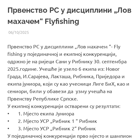
Првенство РС у дисциплини „Лов
махачем“ Flyfishing
06/10/2025
UREDNIK
ВИЈЕСТИ ИЗ СРС РС
Првенство РС у дисциплини „Лов махачем “- Fly
fishing у појединачној и екипној конкуренцији,
одржно је на ријеци Сани у Рибнику 30. септембра
2025.године. Учешће је узело 6 екипа из: Новог
Града, И.Сарајева, Лакташа, Рибника, Приједора и
екипа јуниора, који су као учесници Лиге БиХ, као и
сениори, били у обавези да узму учешћа на
Првенству Републике Српске.
У екипној конкуренцији остварени су резултати:
• 1. Мјесто екипа Јуниора
• 2. Мјесто УСР „Рибник 1 “ Рибник
• 3. Мјесто УСР „Рибник 2“ Рибник
У појединачној конкуренцији прво мјесто и шампион