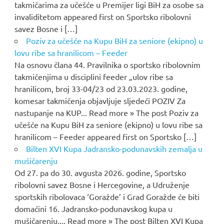
takmičarima za učešće u Premijer ligi BiH za osobe sa
invaliditetom appeared first on Sportsko ribolovni
savez Bosne i […]
Poziv za učešće na Kupu BiH za seniore (ekipno) u
lovu ribe sa hranilicom – Feeder
Na osnovu člana 44. Pravilnika o sportsko ribolovnim
takmičenjima u disciplini feeder „ulov ribe sa
hranilicom, broj 33-04/23 od 23.03.2023. godine,
komesar takmičenja objavljuje sljedeći POZIV Za
nastupanje na KUP... Read more » The post Poziv za
učešće na Kupu BiH za seniore (ekipno) u lovu ribe sa
hranilicom – Feeder appeared first on Sportsko […]
Bilten XVI Kupa Jadransko-podunavskih zemalja u
mušičarenju
Od 27. pa do 30. avgusta 2026. godine, Sportsko
ribolovni savez Bosne i Hercegovine, a Udruženje
sportskih ribolovaca ‘Goražde’ i Grad Goražde će biti
domaćini 16. Jadransko-podunavskog kupa u
mušičarenju.... Read more » The post Bilten XVI Kupa