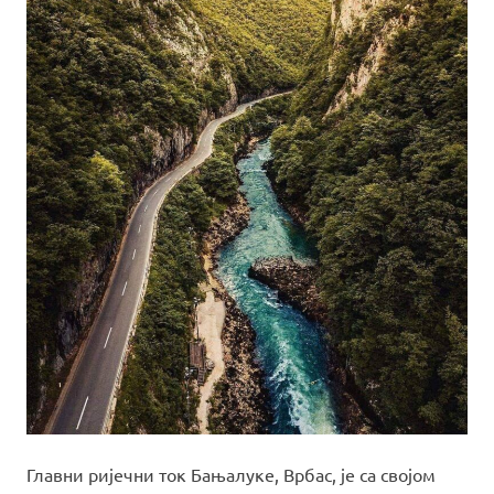
Главни ријечни ток Бањалуке, Врбас, је са својом