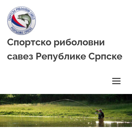
Skip
to
content
Спортско риболовни
савез Републике Српске
MENU