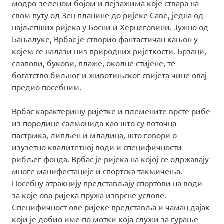
модро-зеленом бојом и пејзажима које ствара на
свом путу од Зец планине до ријеке Саве, једна од
најљепших ријека у Босни и Херцеговини. Јужно од
Бањалуке, Врбас је створио фантастичан кањон у
којем се налази низ природних ријеткости. Брзаци,
слапови, букови, плаже, околне стијене, те
богатство биљног и животињског свијета чине овај
предио посебним.
Врбас карактеришу ријетке и племените врсте рибе
из породице салмонида као што су поточна
пастрмка, липљен и младица, што говори о
изузетно квалитетној води и специфичности
рибљег фонда. Врбас је ријека на којој се одржавају
многе манифестације и спортска такмичења.
Посебну атракцију представљају спортови на води
за које ова ријека пружа изврсне услове.
Специфичност ове ријеке представља и чамац дајак
који је добио име по мотки која служи за гурање