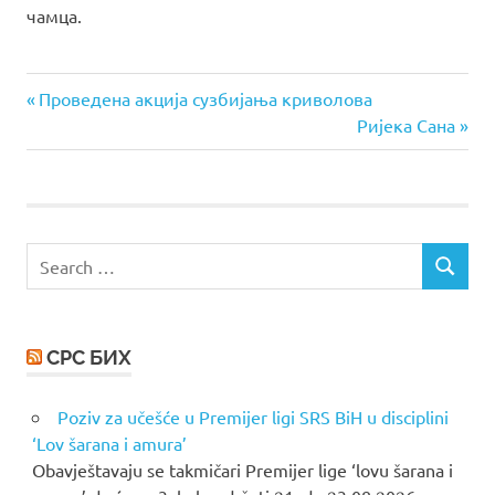
чамца.
Previous
Post
Проведена акција сузбијања криволова
Post:
Next
Ријека Сана
navigation
Post:
Search
SEARCH
for:
СРС БИХ
Poziv za učešće u Premijer ligi SRS BiH u disciplini
‘Lov šarana i amura’
Obavještavaju se takmičari Premijer lige ‘lovu šarana i