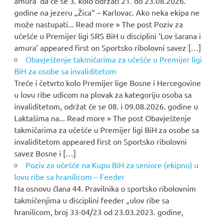
amura’ da će se 3. kolo održati 21. do 23.08.2026.
godine na jezeru „Žica“ – Karlovac. Ako neka ekipa ne
može nastupati... Read more » The post Poziv za
učešće u Premijer ligi SRS BiH u disciplini ‘Lov šarana i
amura’ appeared first on Sportsko ribolovni savez […]
Obavještenje takmičarima za učešće u Premijer ligi
BiH za osobe sa invaliditetom
Treće i četvrto kolo Premijer lige Bosne i Hercegovine
u lovu ribe udicom na plovak za kategoriju osoba sa
invaliditetom, održat će se 08. i 09.08.2026. godine u
Laktašima na... Read more » The post Obavještenje
takmičarima za učešće u Premijer ligi BiH za osobe sa
invaliditetom appeared first on Sportsko ribolovni
savez Bosne i […]
Poziv za učešće na Kupu BiH za seniore (ekipno) u
lovu ribe sa hranilicom – Feeder
Na osnovu člana 44. Pravilnika o sportsko ribolovnim
takmičenjima u disciplini feeder „ulov ribe sa
hranilicom, broj 33-04/23 od 23.03.2023. godine,