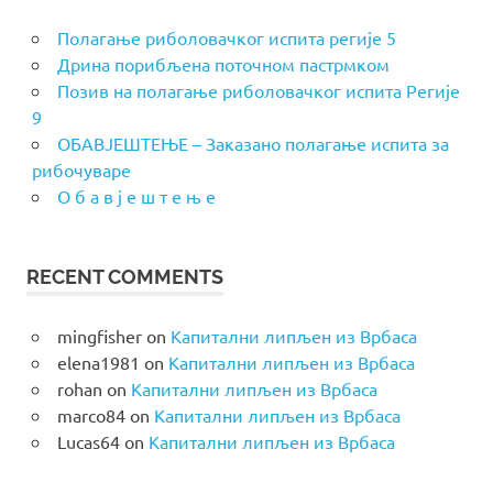
Полагање риболовачког испита регије 5
Дрина порибљена поточном пастрмком
Позив на полагање риболовачког испита Регије
9
ОБАВЈЕШТЕЊЕ – Заказано полагање испита за
рибочуваре
О б а в ј е ш т е њ е
RECENT COMMENTS
mingfisher
on
Капитални липљен из Врбаса
elena1981
on
Капитални липљен из Врбаса
rohan
on
Капитални липљен из Врбаса
marco84
on
Капитални липљен из Врбаса
Lucas64
on
Капитални липљен из Врбаса