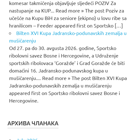
komesar takmičenja objavljuje sljedeći POZIV Za
nastupanje na KUP... Read more » The post Poziv za
učešće na Kupu BiH za seniore (ekipno) u lovu ribe sa
hranilicom – Feeder appeared first on Sportsko […]
Bilten XVI Kupa Jadransko-podunavskih zemalja u
mušičarenju
Od 27. pa do 30. avgusta 2026. godine, Sportsko
ribolovni savez Bosne i Hercegovine, a Udruženje
sportskih ribolovaca ‘Goražde’ i Grad Goražde će biti
domaćini 16. Jadransko-podunavskog kupa u
mušičarenju.... Read more » The post Bilten XVI Kupa
Jadransko-podunavskih zemalja u mušičarenju
appeared first on Sportsko ribolovni savez Bosne i
Hercegovine.
АРХИВА ЧЛАНАКА