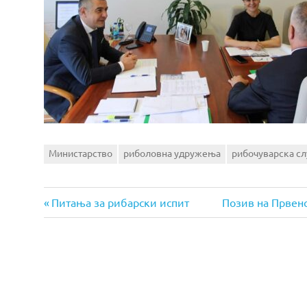
Министарство
риболовна удружења
рибочуварска с
Previous
Next
Post
Питања за рибарски испит
Позив на Првен
Post:
Post:
navigation