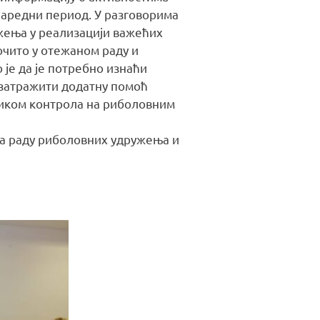
наредни период. У разговорима
ужења у реализацији важећих
очито у отежаном раду и
је да је потребно изнаћи
затражити додатну помоћ
ликом контрола на риболовним
ва раду риболовних удружења и