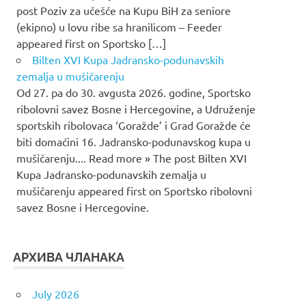
post Poziv za učešće na Kupu BiH za seniore
(ekipno) u lovu ribe sa hranilicom – Feeder
appeared first on Sportsko […]
Bilten XVI Kupa Jadransko-podunavskih
zemalja u mušičarenju
Od 27. pa do 30. avgusta 2026. godine, Sportsko
ribolovni savez Bosne i Hercegovine, a Udruženje
sportskih ribolovaca ‘Goražde’ i Grad Goražde će
biti domaćini 16. Jadransko-podunavskog kupa u
mušičarenju.... Read more » The post Bilten XVI
Kupa Jadransko-podunavskih zemalja u
mušičarenju appeared first on Sportsko ribolovni
savez Bosne i Hercegovine.
АРХИВА ЧЛАНАКА
July 2026