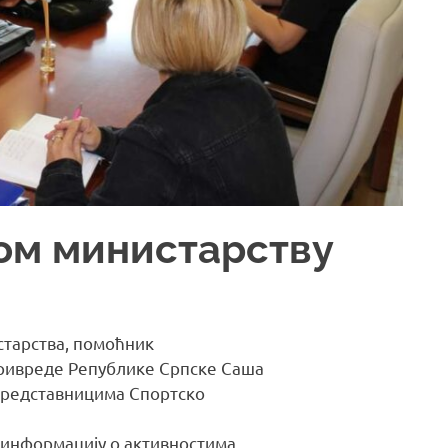
ом министарству
истарства, помоћник
ривреде Републике Српске Саша
 представницима Спортско
и информацију о активностима