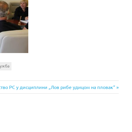
лужба
ство РС у дисциплини „Лов рибе удицом на пловак“