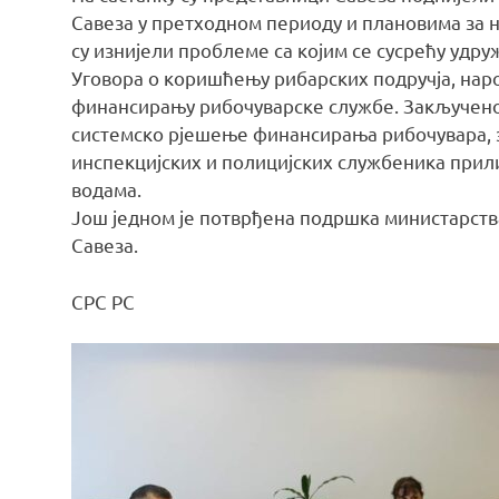
Савеза у претходном периоду и плановима за 
су изнијели проблеме са којим се сусрећу удр
Уговора о коришћењу рибарских подручја, нар
финансирању рибочуварске службе. Закључено 
системско рјешење финансирања рибочувара, 
инспекцијских и полицијских службеника при
водама.
Још једном је потврђена подршка министарст
Савеза.
СРС РС