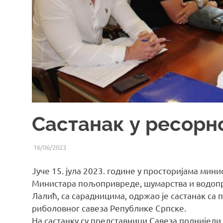
Састанак у ресорн
16/06/2023
UREDNIK
ВИЈЕСТИ ИЗ СРС РС
Јуче 15. јулa 2023. године у просторијама мин
Министара пољопривреде, шумарства и водоп
Лалић, са сарадницима, одржао је састанак са
риболовног савеза Републике Српске.
На састанку су представници Савеза поднијел