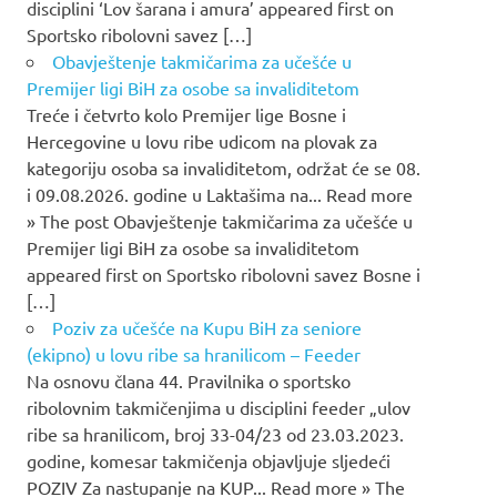
disciplini ‘Lov šarana i amura’ appeared first on
Sportsko ribolovni savez […]
Obavještenje takmičarima za učešće u
Premijer ligi BiH za osobe sa invaliditetom
Treće i četvrto kolo Premijer lige Bosne i
Hercegovine u lovu ribe udicom na plovak za
kategoriju osoba sa invaliditetom, održat će se 08.
i 09.08.2026. godine u Laktašima na... Read more
» The post Obavještenje takmičarima za učešće u
Premijer ligi BiH za osobe sa invaliditetom
appeared first on Sportsko ribolovni savez Bosne i
[…]
Poziv za učešće na Kupu BiH za seniore
(ekipno) u lovu ribe sa hranilicom – Feeder
Na osnovu člana 44. Pravilnika o sportsko
ribolovnim takmičenjima u disciplini feeder „ulov
ribe sa hranilicom, broj 33-04/23 od 23.03.2023.
godine, komesar takmičenja objavljuje sljedeći
POZIV Za nastupanje na KUP... Read more » The