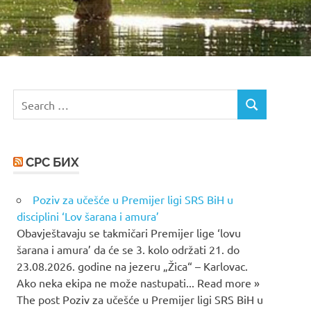
Search
SEARCH
for:
СРС БИХ
Poziv za učešće u Premijer ligi SRS BiH u
disciplini ‘Lov šarana i amura’
Obavještavaju se takmičari Premijer lige ‘lovu
šarana i amura’ da će se 3. kolo održati 21. do
23.08.2026. godine na jezeru „Žica“ – Karlovac.
Ako neka ekipa ne može nastupati... Read more »
The post Poziv za učešće u Premijer ligi SRS BiH u