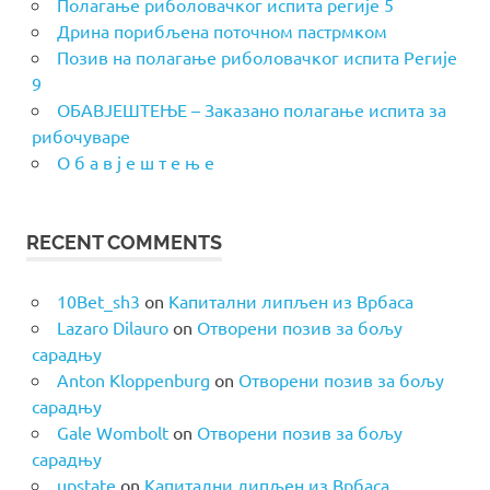
Полагање риболовачког испита регије 5
Дрина порибљена поточном пастрмком
Позив на полагање риболовачког испита Регије
9
ОБАВЈЕШТЕЊЕ – Заказано полагање испита за
рибочуваре
О б а в ј е ш т е њ е
RECENT COMMENTS
10Bet_sh3
on
Капитални липљен из Врбаса
Lazaro Dilauro
on
Отворени позив за бољу
сарадњу
Anton Kloppenburg
on
Отворени позив за бољу
сарадњу
Gale Wombolt
on
Отворени позив за бољу
сарадњу
upstate
on
Капитални липљен из Врбаса