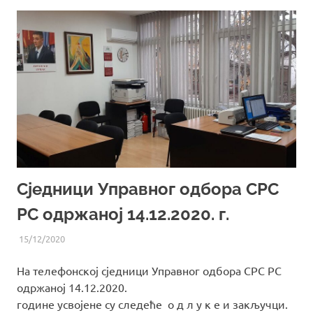
Сједници Управног одбора СРС
РС одржаној 14.12.2020. г.
15/12/2020
UREDNIK
ВИЈЕСТИ ИЗ СРС РС
На телефонској сједници Управног одбора СРС РС
одржаној 14.12.2020.
године усвојене су следеће о д л у к е и закључци.