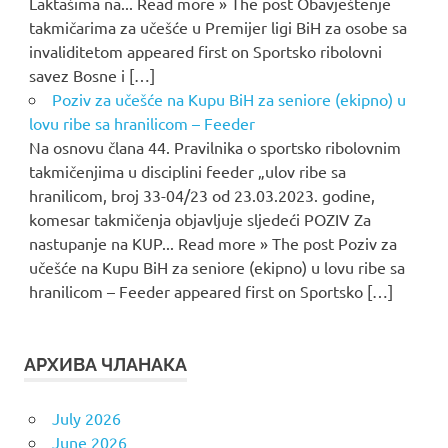
Laktašima na... Read more » The post Obavještenje
takmičarima za učešće u Premijer ligi BiH za osobe sa
invaliditetom appeared first on Sportsko ribolovni
savez Bosne i […]
Poziv za učešće na Kupu BiH za seniore (ekipno) u
lovu ribe sa hranilicom – Feeder
Na osnovu člana 44. Pravilnika o sportsko ribolovnim
takmičenjima u disciplini feeder „ulov ribe sa
hranilicom, broj 33-04/23 od 23.03.2023. godine,
komesar takmičenja objavljuje sljedeći POZIV Za
nastupanje na KUP... Read more » The post Poziv za
učešće na Kupu BiH za seniore (ekipno) u lovu ribe sa
hranilicom – Feeder appeared first on Sportsko […]
АРХИВА ЧЛАНАКА
July 2026
June 2026