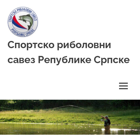
Skip
to
content
Спортско риболовни
савез Републике Српске
MENU