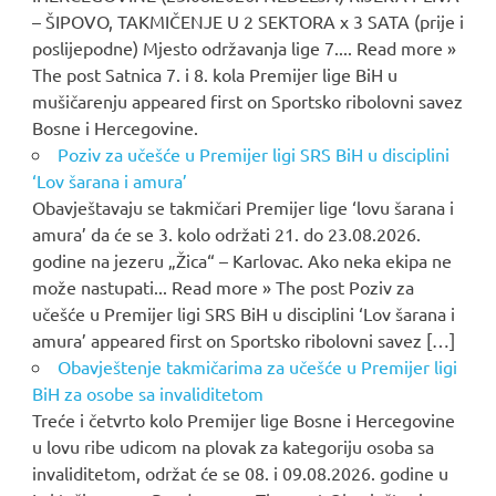
– ŠIPOVO, TAKMIČENJE U 2 SEKTORA x 3 SATA (prije i
poslijepodne) Mjesto održavanja lige 7.... Read more »
The post Satnica 7. i 8. kola Premijer lige BiH u
mušičarenju appeared first on Sportsko ribolovni savez
Bosne i Hercegovine.
Poziv za učešće u Premijer ligi SRS BiH u disciplini
‘Lov šarana i amura’
Obavještavaju se takmičari Premijer lige ‘lovu šarana i
amura’ da će se 3. kolo održati 21. do 23.08.2026.
godine na jezeru „Žica“ – Karlovac. Ako neka ekipa ne
može nastupati... Read more » The post Poziv za
učešće u Premijer ligi SRS BiH u disciplini ‘Lov šarana i
amura’ appeared first on Sportsko ribolovni savez […]
Obavještenje takmičarima za učešće u Premijer ligi
BiH za osobe sa invaliditetom
Treće i četvrto kolo Premijer lige Bosne i Hercegovine
u lovu ribe udicom na plovak za kategoriju osoba sa
invaliditetom, održat će se 08. i 09.08.2026. godine u