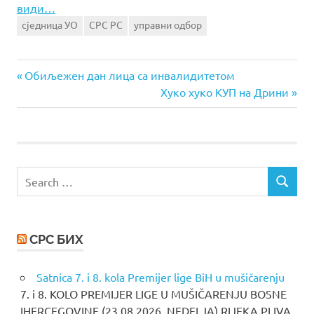
види…
сједница УО
СРС РС
управни одбор
Previous
Post
Обиљежен дан лица са инвалидитетом
Post:
Next
Хуко хуко КУП на Дрини
navigation
Post:
Search
SEARCH
for:
СРС БИХ
Satnica 7. i 8. kola Premijer lige BiH u mušičarenju
7. i 8. KOLO PREMIJER LIGE U MUŠIČARENJU BOSNE
IHERCEGOVINE (23.08.2026. NEDELJA) RIJEKA PLIVA