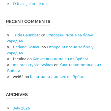
О б а в ј е ш т е њ е
RECENT COMMENTS
Tricia Gauntlett
on
Отворени позив за бољу
сарадњу
Harland Grunau
on
Отворени позив за бољу
сарадњу
thenina
on
Капитални липљен из Врбаса
mejores crypto casinos
on
Капитални липљен из
Врбаса
wei62
on
Капитални липљен из Врбаса
ARCHIVES
July 2026