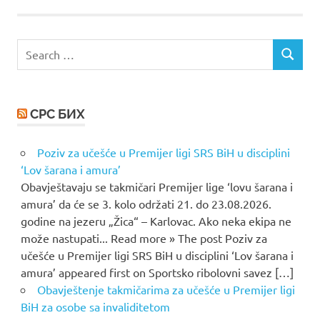
Search
SEARCH
for:
СРС БИХ
Poziv za učešće u Premijer ligi SRS BiH u disciplini
‘Lov šarana i amura’
Obavještavaju se takmičari Premijer lige ‘lovu šarana i
amura’ da će se 3. kolo održati 21. do 23.08.2026.
godine na jezeru „Žica“ – Karlovac. Ako neka ekipa ne
može nastupati... Read more » The post Poziv za
učešće u Premijer ligi SRS BiH u disciplini ‘Lov šarana i
amura’ appeared first on Sportsko ribolovni savez […]
Obavještenje takmičarima za učešće u Premijer ligi
BiH za osobe sa invaliditetom