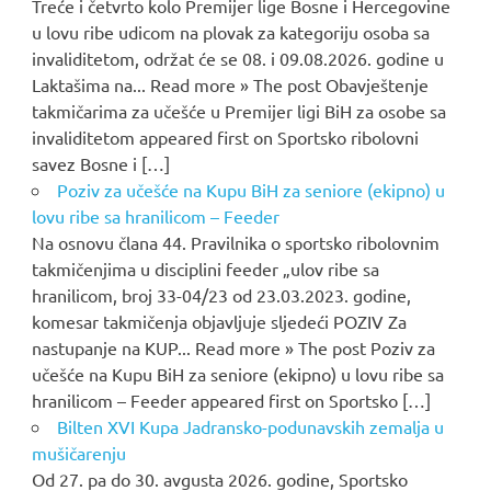
Treće i četvrto kolo Premijer lige Bosne i Hercegovine
u lovu ribe udicom na plovak za kategoriju osoba sa
invaliditetom, održat će se 08. i 09.08.2026. godine u
Laktašima na... Read more » The post Obavještenje
takmičarima za učešće u Premijer ligi BiH za osobe sa
invaliditetom appeared first on Sportsko ribolovni
savez Bosne i […]
Poziv za učešće na Kupu BiH za seniore (ekipno) u
lovu ribe sa hranilicom – Feeder
Na osnovu člana 44. Pravilnika o sportsko ribolovnim
takmičenjima u disciplini feeder „ulov ribe sa
hranilicom, broj 33-04/23 od 23.03.2023. godine,
komesar takmičenja objavljuje sljedeći POZIV Za
nastupanje na KUP... Read more » The post Poziv za
učešće na Kupu BiH za seniore (ekipno) u lovu ribe sa
hranilicom – Feeder appeared first on Sportsko […]
Bilten XVI Kupa Jadransko-podunavskih zemalja u
mušičarenju
Od 27. pa do 30. avgusta 2026. godine, Sportsko