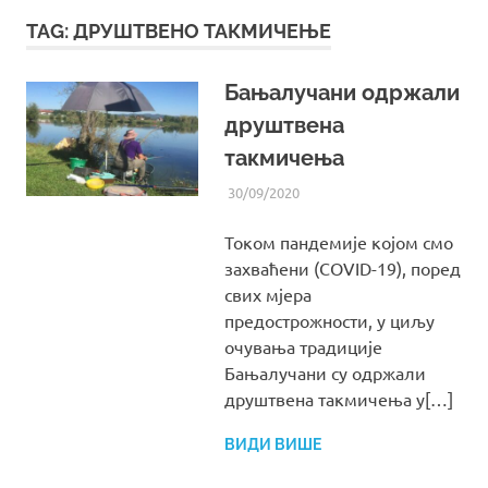
TAG:
ДРУШТВЕНО ТАКМИЧЕЊЕ
Бањалучани одржали
друштвена
такмичења
30/09/2020
UREDNIK
ВИЈЕСТИ ИЗ УДРУЖЕЊА
Током пандемије којом смо
захваћени (COVID-19), поред
свих мјера
предострожности, у циљу
очувања традициje
Бањалучани су одржали
друштвена такмичења у[…]
ВИДИ ВИШЕ