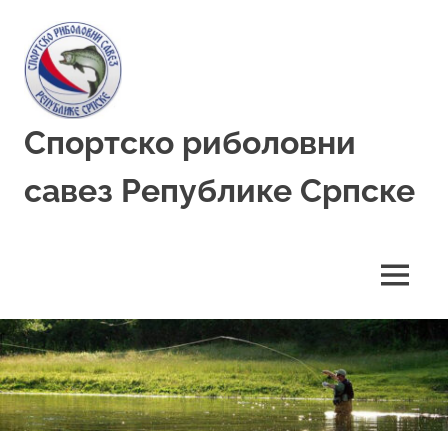
Skip
to
content
Спортско риболовни
савез Републике Српске
MENU