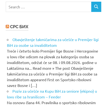
Search
SEARCH
for:
СРС БИХ
Obavještenje takmičarima za učešće u Premijer ligi
BiH za osobe sa invaliditetom
Treće i četvrto kolo Premijer lige Bosne i Hercegovine
u lovu ribe udicom na plovak za kategoriju osoba sa
invaliditetom, održat će se 08. i 09.08.2026. godine u
Laktašima na... Read more » The post Obavještenje
takmičarima za učešće u Premijer ligi BiH za osobe sa
invaliditetom appeared first on Sportsko ribolovni
savez Bosne i […]
Poziv za učešće na Kupu BiH za seniore (ekipno) u
lovu ribe sa hranilicom – Feeder
Na osnovu člana 44. Pravilnika o sportsko ribolovnim