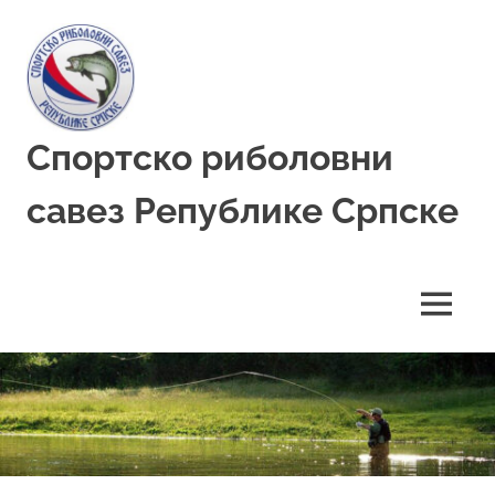
Skip
to
content
Спортско риболовни
савез Републике Српске
MENU