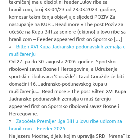
takmičenjima u disciplini feeder „ulov ribe sa
hranilicom, broj 33-04/23 od 23.03.2023. godine,
komesar takmičenja objavljuje sljedeći POZIV Za
nastupanje na KUP... Read more » The post Poziv za
učešće na Kupu BiH za seniore (ekipno) u lovu ribe sa
hranilicom – Feeder appeared first on Sportsko […]
Bilten XVI Kupa Jadransko-podunavskih zemalja u
mušičarenju
Od 27. pa do 30. avgusta 2026. godine, Sportsko
ribolovni savez Bosne i Hercegovine, a Udruženje
sportskih ribolovaca ‘Goražde’ i Grad Goražde će biti
domaćini 16. Jadransko-podunavskog kupa u
mušičarenju.... Read more » The post Bilten XVI Kupa
Jadransko-podunavskih zemalja u mušičarenju
appeared first on Sportsko ribolovni savez Bosne i
Hercegovine.
Započela Premijer liga BiH u lovu ribe udicom sa
hranilicom – Feeder 2026
Na jezeru Modrac, dijelu kojim upravlja SRD “Mrena” iz