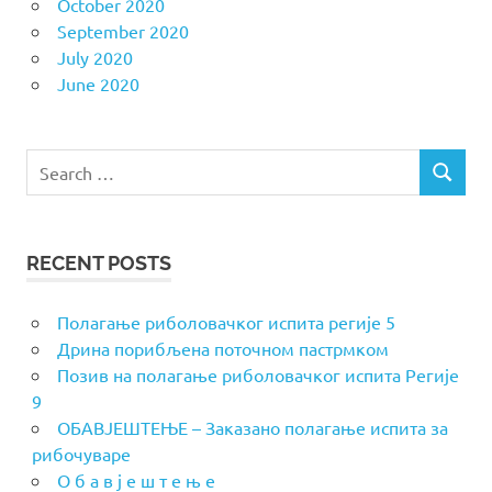
October 2020
September 2020
July 2020
June 2020
Search
SEARCH
for:
RECENT POSTS
Полагање риболовачког испита регије 5
Дрина порибљена поточном пастрмком
Позив на полагање риболовачког испита Регије
9
ОБАВЈЕШТЕЊЕ – Заказано полагање испита за
рибочуваре
О б а в ј е ш т е њ е