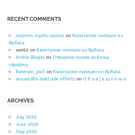
RECENT COMMENTS
mejores crypto casinos
on
Капитални липљен из
Врбаса
wei62
on
Капитални липљен из Врбаса
Archie Biagas
on
Отворени позив за бољу
сарадњу
Bateryin_pw7
on
Капитални липљен из Врбаса
amoxicillin mild side effects
on
О б а в ј е ш т е њ е
ARCHIVES
July 2026
June 2026
May 2026