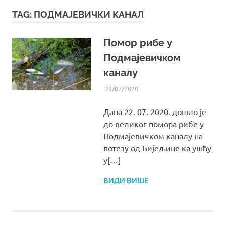
TAG:
ПОДМАЈЕВИЧКИ КАНАЛ
Помор рибе у
Подмајевичком
каналу
23/07/2020
UREDNIK
ВИЈЕСТИ ИЗ УДРУЖЕЊА
Дана 22. 07. 2020. дошло је
до великог помора рибе у
Подмајевичком каналу на
потезу од Бијељине ка ушћу
у[…]
ВИДИ ВИШЕ