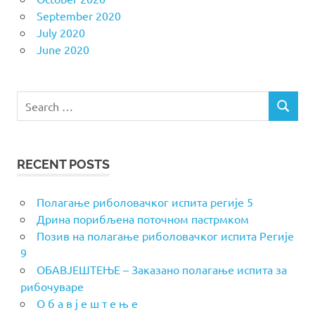
September 2020
July 2020
June 2020
Search
SEARCH
for:
RECENT POSTS
Полагање риболовачког испита регије 5
Дрина порибљена поточном пастрмком
Позив на полагање риболовачког испита Регије
9
ОБАВЈЕШТЕЊЕ – Заказано полагање испита за
рибочуваре
О б а в ј е ш т е њ е