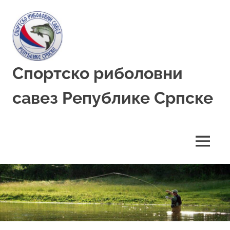
Skip
to
content
Спортско риболовни
савез Републике Српске
MENU