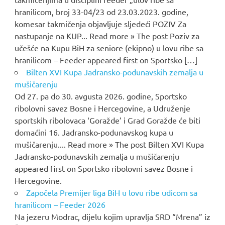
hranilicom, broj 33-04/23 od 23.03.2023. godine,
komesar takmičenja objavljuje sljedeći POZIV Za
nastupanje na KUP... Read more » The post Poziv za
učešće na Kupu BiH za seniore (ekipno) u lovu ribe sa
hranilicom – Feeder appeared first on Sportsko […]
Bilten XVI Kupa Jadransko-podunavskih zemalja u
mušičarenju
Od 27. pa do 30. avgusta 2026. godine, Sportsko
ribolovni savez Bosne i Hercegovine, a Udruženje
sportskih ribolovaca ‘Goražde’ i Grad Goražde će biti
domaćini 16. Jadransko-podunavskog kupa u
mušičarenju.... Read more » The post Bilten XVI Kupa
Jadransko-podunavskih zemalja u mušičarenju
appeared first on Sportsko ribolovni savez Bosne i
Hercegovine.
Započela Premijer liga BiH u lovu ribe udicom sa
hranilicom – Feeder 2026
Na jezeru Modrac, dijelu kojim upravlja SRD “Mrena” iz