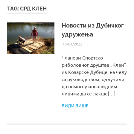
TAG:
СРД КЛЕН
Новости из Дубичког
удружења
15/04/2022
UREDNIK
ВИЈЕСТИ ИЗ УДРУЖЕЊА
Чланови Спортско
риболовног друштва „Клен“
из Козарске Дубице, на челу
са руководством, одлучили
да помогну инвалидним
лицима да се лакше[…]
ВИДИ ВИШЕ