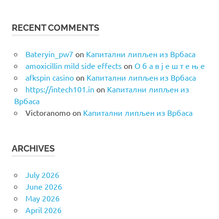
RECENT COMMENTS
Bateryin_pw7
on
Капитални липљен из Врбаса
amoxicillin mild side effects
on
О б а в ј е ш т е њ е
afkspin casino
on
Капитални липљен из Врбаса
https://intech101.in
on
Капитални липљен из
Врбаса
Victoranomo
on
Капитални липљен из Врбаса
ARCHIVES
July 2026
June 2026
May 2026
April 2026