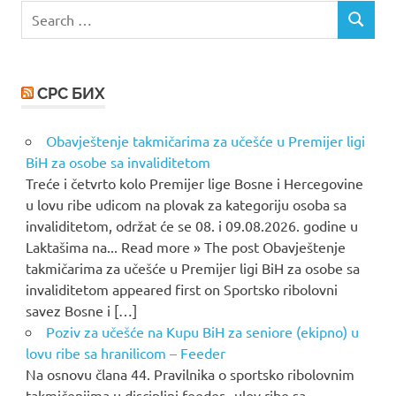
Search
SEARCH
for:
СРС БИХ
Obavještenje takmičarima za učešće u Premijer ligi
BiH za osobe sa invaliditetom
Treće i četvrto kolo Premijer lige Bosne i Hercegovine
u lovu ribe udicom na plovak za kategoriju osoba sa
invaliditetom, održat će se 08. i 09.08.2026. godine u
Laktašima na... Read more » The post Obavještenje
takmičarima za učešće u Premijer ligi BiH za osobe sa
invaliditetom appeared first on Sportsko ribolovni
savez Bosne i […]
Poziv za učešće na Kupu BiH za seniore (ekipno) u
lovu ribe sa hranilicom – Feeder
Na osnovu člana 44. Pravilnika o sportsko ribolovnim
takmičenjima u disciplini feeder „ulov ribe sa