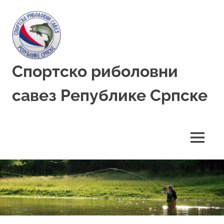
Skip
to
content
Спортско риболовни
савез Републике Српске
MENU