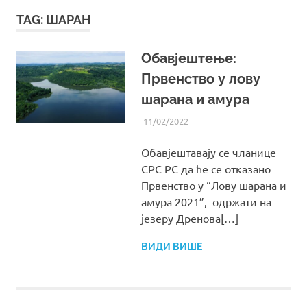
TAG:
ШАРАН
Обавјештење:
Првенство у лову
шарана и амура
11/02/2022
UREDNIK
ВИЈЕСТИ ИЗ СРС РС
Обавјештавају се чланице
СРС РС да ће се отказано
Првенство у “Лову шарана и
амура 2021”, одржати на
језеру Дренова[…]
ВИДИ ВИШЕ