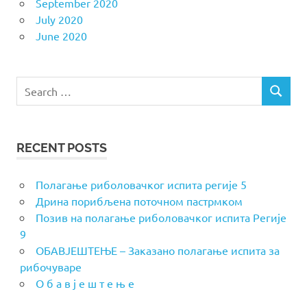
September 2020
July 2020
June 2020
Search
SEARCH
for:
RECENT POSTS
Полагање риболовачког испита регије 5
Дрина порибљена поточном пастрмком
Позив на полагање риболовачког испита Регије
9
ОБАВЈЕШТЕЊЕ – Заказано полагање испита за
рибочуваре
О б а в ј е ш т е њ е