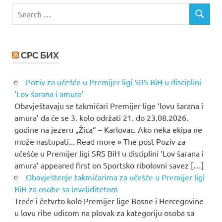
Search
SEARCH
for:
СРС БИХ
Poziv za učešće u Premijer ligi SRS BiH u disciplini
‘Lov šarana i amura’
Obavještavaju se takmičari Premijer lige ‘lovu šarana i
amura’ da će se 3. kolo održati 21. do 23.08.2026.
godine na jezeru „Žica“ – Karlovac. Ako neka ekipa ne
može nastupati... Read more » The post Poziv za
učešće u Premijer ligi SRS BiH u disciplini ‘Lov šarana i
amura’ appeared first on Sportsko ribolovni savez […]
Obavještenje takmičarima za učešće u Premijer ligi
BiH za osobe sa invaliditetom
Treće i četvrto kolo Premijer lige Bosne i Hercegovine
u lovu ribe udicom na plovak za kategoriju osoba sa