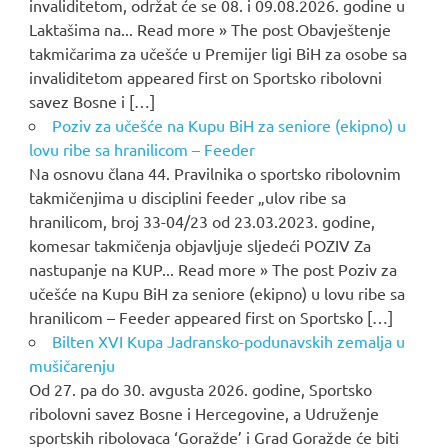
invaliditetom, održat će se 08. i 09.08.2026. godine u
Laktašima na... Read more » The post Obavještenje
takmičarima za učešće u Premijer ligi BiH za osobe sa
invaliditetom appeared first on Sportsko ribolovni
savez Bosne i […]
Poziv za učešće na Kupu BiH za seniore (ekipno) u
lovu ribe sa hranilicom – Feeder
Na osnovu člana 44. Pravilnika o sportsko ribolovnim
takmičenjima u disciplini feeder „ulov ribe sa
hranilicom, broj 33-04/23 od 23.03.2023. godine,
komesar takmičenja objavljuje sljedeći POZIV Za
nastupanje na KUP... Read more » The post Poziv za
učešće na Kupu BiH za seniore (ekipno) u lovu ribe sa
hranilicom – Feeder appeared first on Sportsko […]
Bilten XVI Kupa Jadransko-podunavskih zemalja u
mušičarenju
Od 27. pa do 30. avgusta 2026. godine, Sportsko
ribolovni savez Bosne i Hercegovine, a Udruženje
sportskih ribolovaca ‘Goražde’ i Grad Goražde će biti