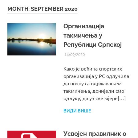
MONTH:
SEPTEMBER 2020
Организација
такмичења у
Републици Српској
14/09/2020
UREDNIK
ВИЈЕСТИ ИЗ СРС РС
Kако је већина спортских
организација у РС одлучила
да почну са одржавањем
такмичења, донијели смо
одлуку, да уз све мјере[…]
ВИДИ ВИШЕ
Усвојен правилник о