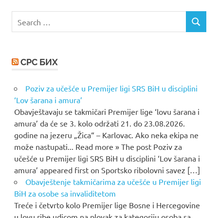
Search
SEARCH
for:
СРС БИХ
Poziv za učešće u Premijer ligi SRS BiH u disciplini
‘Lov šarana i amura’
Obavještavaju se takmičari Premijer lige ‘lovu šarana i
amura’ da će se 3. kolo održati 21. do 23.08.2026.
godine na jezeru „Žica“ – Karlovac. Ako neka ekipa ne
može nastupati... Read more » The post Poziv za
učešće u Premijer ligi SRS BiH u disciplini ‘Lov šarana i
amura’ appeared first on Sportsko ribolovni savez […]
Obavještenje takmičarima za učešće u Premijer ligi
BiH za osobe sa invaliditetom
Treće i četvrto kolo Premijer lige Bosne i Hercegovine
u lovu ribe udicom na plovak za kategoriju osoba sa