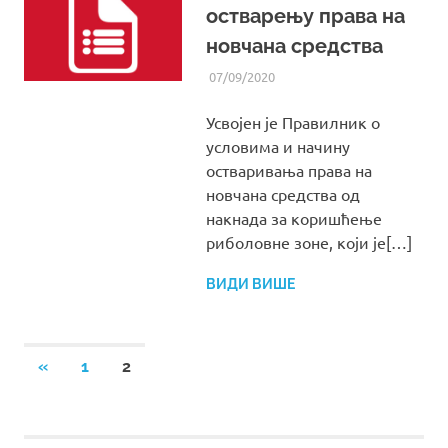
остварењу права на
новчана средства
07/09/2020
UREDNIK
ВИЈЕСТИ ИЗ СРС РС
Усвојен је Правилник о
условима и начину
остваривања права на
новчана средства од
накнада за коришћење
риболовне зоне, који је[…]
ВИДИ ВИШЕ
Posts
PREVIOUS
«
1
2
POSTS
navigation