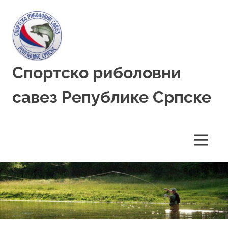
Skip
to
content
Спортско риболовни
савез Републике Српске
MENU