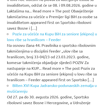
invaliditetom, održat će se 08. i 09.08.2026. godine u
Laktašima na... Read more » The post Obavještenje
takmičarima za učešće u Premijer ligi BiH za osobe sa
invaliditetom appeared first on Sportsko ribolovni
savez Bosne i […]
Poziv za učešće na Kupu BiH za seniore (ekipno) u
lovu ribe sa hranilicom – Feeder
Na osnovu člana 44. Pravilnika o sportsko ribolovnim
takmičenjima u disciplini feeder „ulov ribe sa
hranilicom, broj 33-04/23 od 23.03.2023. godine,
komesar takmičenja objavljuje sljedeći POZIV Za
nastupanje na KUP... Read more » The post Poziv za
učešće na Kupu BiH za seniore (ekipno) u lovu ribe sa
hranilicom – Feeder appeared first on Sportsko […]
Bilten XVI Kupa Jadransko-podunavskih zemalja u
mušičarenju
Od 27. pa do 30. avgusta 2026. godine, Sportsko
ribolovni savez Bosne i Hercegovine, a Udruženje